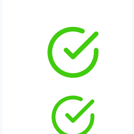
ASSURANCES
Nos assurances.
60 années d’exp
é
rience