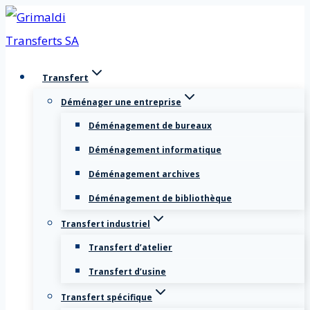
Aller
au
contenu
Transfert
Déménager une entreprise
Déménagement de bureaux
Déménagement informatique
Déménagement archives
Déménagement de bibliothèque
Transfert industriel
Transfert d’atelier
Transfert d’usine
Transfert spécifique